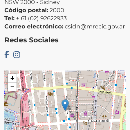
NSW 2000 - Sidney
Código postal:
2000
Tel:
+ 61 (02) 92622933
Correo electrónico:
csidn@mrecic.gov.ar
Redes Sociales
+
−