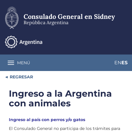
Pasar
al
contenido
Consulado General en Sidney
principal
República Argentina
EN
ES
MENÚ
Toggle navigation
REGRESAR
Ingreso a la Argentina
con animales
Ingreso al país con perros y/o gatos
El Consulado General no participa de los trámites para