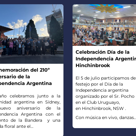
Celebración Día de la
Independencia Argenti
Hinchinbrook
emoración del 210º
rsario de la
El 5 de julio participamos de
pendencia Argentina
festejo por el Día de la
Independencia argentina
año celebramos junto a la
organizado por el Sr. Pocho
idad argentina en Sídney,
en el Club Uruguayo,
uevo aniversario de la
en Hinchinbrook, NSW .
endencia Argentina con el
Con música en vivo, danzas..
ento de la Bandera y una
 floral ante el...