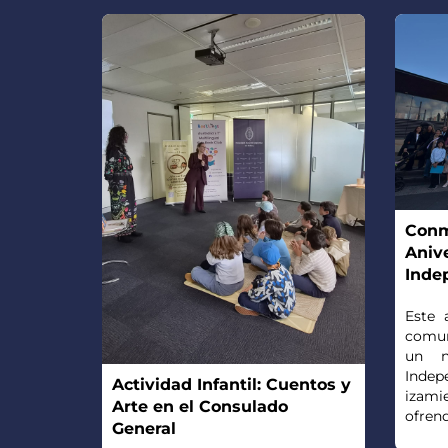
Conm
Anive
Inde
Este 
comun
un n
Indep
Actividad Infantil: Cuentos y
izami
Arte en el Consulado
ofrenda
General