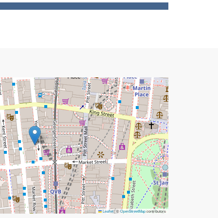
Leaflet
|
©
OpenStreetMap
contributors