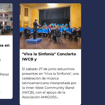
na en
"Viva la Sinfonía" Concierto
IWCB y
l
El sábado 27 de junio estuvimos
presentes en "Viva la Sinfonía", una
 Perez
celebración de música
latinoamericana interpretada por
la Inner West Community Band
.
(IWCB), con el apoyo de la
Asociación AMIGOSS...