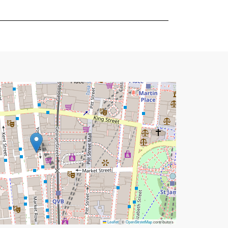
Leaflet
|
©
OpenStreetMap
contributors