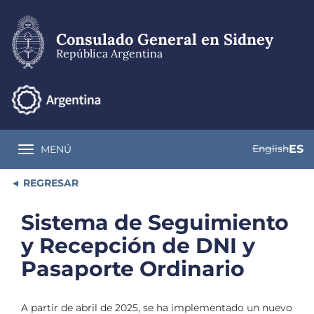
Pasar
al
contenido
Consulado General en Sidney
principal
República Argentina
English
ES
MENÚ
Toggle navigation
REGRESAR
Sistema de Seguimiento
y Recepción de DNI y
Pasaporte Ordinario
A partir de abril de 2025, se ha implementado un nuevo