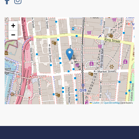
+
−
Leaflet
|
©
OpenStreetMap
contributors