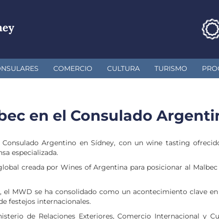
ney
ONSULARES
COMERCIO
CULTURA
TURISMO
PRO
bec en el Consulado Argenti
 Consulado Argentino en Sídney, con un wine tasting ofrecid
nsa especializada.
lobal creada por Wines of Argentina para posicionar al Malbec a
011, el MWD se ha consolidado como un acontecimiento clave e
e festejos internacionales.
sterio de Relaciones Exteriores, Comercio Internacional y Cu