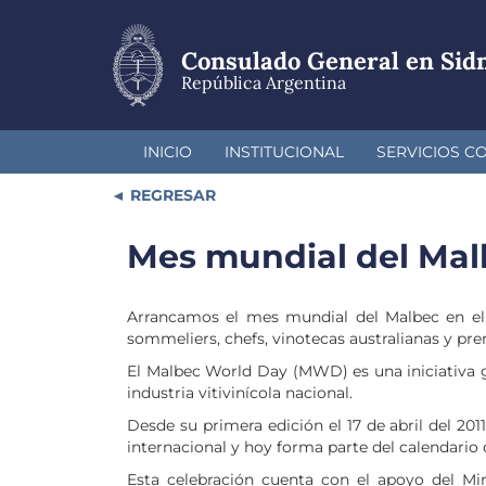
Pasar
al
contenido
Consulado General en Sid
principal
República Argentina
INICIO
INSTITUCIONAL
SERVICIOS C
REGRESAR
Mes mundial del Mal
Arrancamos el mes mundial del Malbec en el
sommeliers, chefs, vinotecas australianas y pre
El Malbec World Day (MWD) es una iniciativa g
industria vitivinícola nacional.
Desde su primera edición el 17 de abril del 2
internacional y hoy forma parte del calendario d
Esta celebración cuenta con el apoyo del Mini