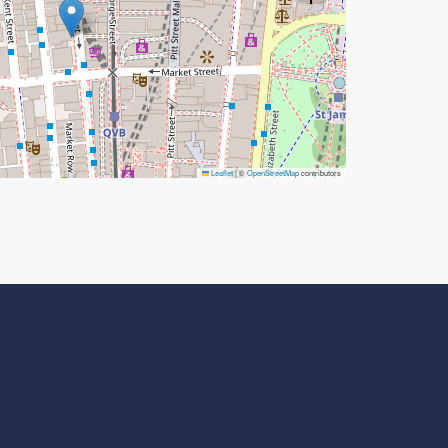
Leaflet
|
©
OpenStreetMap
contributors