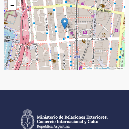
−
Leaflet
|
©
OpenStreetMap
contributors