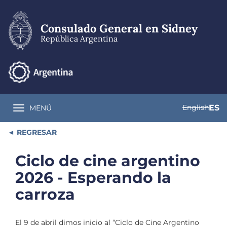
Pasar
al
contenido
Consulado General en Sidney
principal
República Argentina
English
ES
MENÚ
Toggle navigation
REGRESAR
Ciclo de cine argentino
2026 - Esperando la
carroza
El 9 de abril dimos inicio al “Ciclo de Cine Argentino